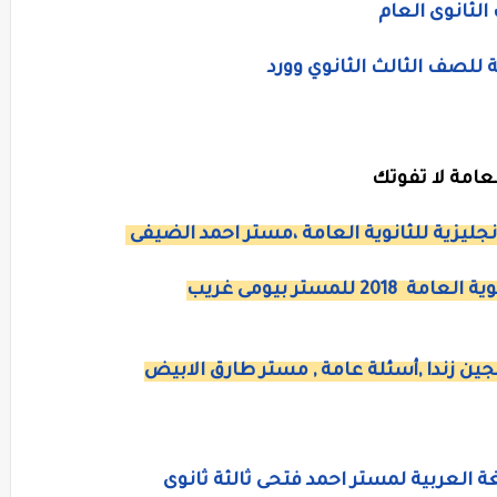
لثانوى العام
 للصف الثالث الثانوي وورد
لعامة لا تفوتك
جليزية للثانوية العامة ،مستر احمد الضيفى
زندا ,أسئلة عامة , مستر طارق الابيض
 العربية لمستر احمد فتحى ثالثة ثانوى