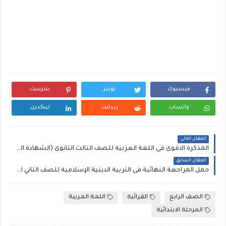
فيسبوك
تويتر
بنترست
واتساب
ريدايت
لينكدين
المقال التالي
المذكرة الاقوى فى اللغة العربية للصف الثالث الثانوى (الشهادة الثانوية العامة )
المقال السابق
حمل المراجعة النهائية فى التربية الدينية الإسلامية للصف الثاني الإعدادي |الترم الاول | وورد جاهز للطباعة
الصف الرابع
القرائية
اللغة العربية
المرحلة الابتدائية