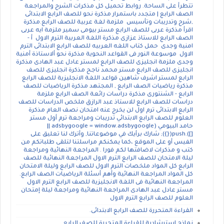
تتطرأ على الساحة. روابط تحميل كل مذكرات الشرح والمراجعة
الصف الرابع | متجدد باستمرار مذكرة نحو للصف الرابع الابتدائى
,شرح وتدريبات وتأسيس ملزمة لغة عربية للصف الرابع.مذكرة
اقرأ مذكرة عربى للصف الرابع مستر بيومى سمير ملزمة ايه عربى
الصف الرابع للاستاذ عزازى مذكرة اللغة العربية الترم الاول أ -
امنية وجدى حمل كتاب اللغه العربيه للصف الرابع الابتدائى الترم
الاول موسوعة النور فى القواعد النحوية مذكرة نحو ألاستاذة أمنية
وجدى ملزمة انجليزى للصف الرابع لمستر عادل عبد الهادى مذكرة
انجليزى للصف الرابع مستر محمد ناجح مذكرة انجليزى للصف
الرابع لمستر اشرف شاهين قواعد اللغة الانجليزية للصف الرابع
مذكرة رياضيات الصف الرابع , المجتهد مذكرة الرياضيات للصف
الرابع - الشنتورى مذكرة دراسات رائعة الصف الرابع ملزمة
دراسات للصف الرابع للاستاذ عبد الرازق ملخص الدراسات للصف
الرابع الابتدائى ترم اول لن يخرج عنه امتحان نصف العام مذكرة
العلوم للصف الرابع الابتدائي تدريبات ومراجعة ترم أول مستر
حامد البيومي (adsbygoogle = window.adsbygoogle ||
[]).push({}); شارك برأيك في موضوعاتنا, وأترك لنا تعليق على
الفيس أو على الموقع ،كما يمكنكم مراسلتنا لتلقى طلباتكم من
كتب و مذكرات لاضافتها لكم فورا . المراجعة النهائية ومراجعة
ليلة الامتحان للصف الرابع الترم الاول المراجعة النهائية للصف
الرابع كل المواد ملخصات الترم الاول للصف الرابع وليلة الامتحان
كل المواد المراجعة النهائية وأهم أسئلة الرياضيات الصف الرابع.
المراجعة النهائية فى اللغة الانجليزية للصف الرابع الترم الاول
مستر عادل عبد الهادى المراجعة النهائية ومراجعة ليلة إمتحان
العلوم للصف الرابع الترم الاول
القراءة المتحررة للصف الرابع الابتدائى.
نماذج إسترشادية للقراءة المتحررة للصف الرابع .