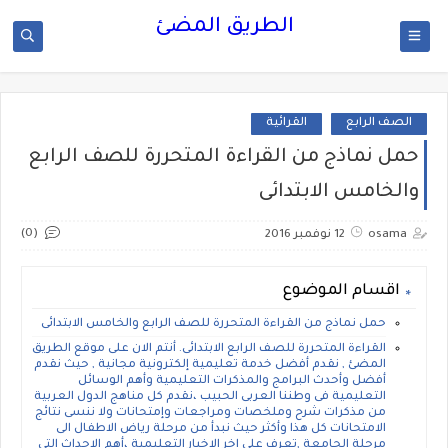
الطريق المضئ
الصف الرابع
القرائية
حمل نماذج من القراءة المتحررة للصف الرابع
والخامس الابتدائى
(0)
osama
12 نوفمبر 2016
اقسام الموضوع
حمل نماذج من القراءة المتحررة للصف الرابع والخامس الابتدائى
القراءة المتحررة للصف الرابع الابتدائى. أنتم الان على موقع الطريق
المضئ , نقدم أفضل خدمة تعليمية إلكترونية مجانية , حيث نقدم
أفضل وأحدث البرامج والمذكرات التعليمية وأهم الوسائل
التعليمية فى وطننا العربى الحبيب ،نقدم كل مناهج الدول العربية
من مذكرات شرح وملخصات ومراجعات وإمتحانات ولا ننسى نتائج
الامتحانات كل هذا وأكثر حيث نبدأ من مرحلة رياض الاطفال الى
مرحلة الجامعة ,تعرف على اخر الاخبار التعليمية ،أهم الاحداث التى