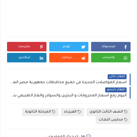
فيسبوك
تويتر
بنترست
واتساب
ريدايت
لينكدين
المقال التالي
اسعار المواصلات الجديدة فى جميع محافظات جمهورية مصر العربية بعد غلاء اسعار البنزين والبترول . تعريفة الركوب الجديدة.
المقال السابق
اليوم رفع أسعار المحروقات و البنزين والسولار والغاز الطبيعي بنسبة 40% .اسعار البنزين الجديدة
الصف الثالث الثانوى
الفيزياء
المرحلة الثانوية
مدارس اللغات