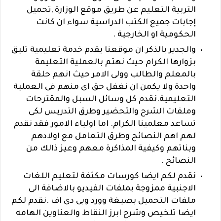
التربية التعليم عن طريق موقع الوزارة ,تحميل
إجابات جميع الكتب الدراسية سواء ان كانت
الحكومية او الخارجية .
والجدير بالذكر ان موقعنا يقدم خدمة تعليمية تليق
بزوارها الكرام حيث نهتم بالعملية التعليمة
بالمعلم والطالب وولى الامر حيث انهم حلقة
واحدة ولا يكمن ان نغفل حق اى منهم فى العملية
التعليمية.نقدم كل وسائل السبل والمقترحات
وملفات الشرح والتحضير وطرق التدريس لكى
تساعد معلمينا الكرام. اما اولياء الامور فقد نقدم
لهم اهم النصائح وطرق التعامل مع اولادهم
وبناتهم وكيفية المذاكرة معهم وعيز ذالك من
النصائح .
نقدم لكم ايضا كورسات مكثفة لتعليم اللغات
الاجنبية ممزوجة بملفات الفيديو بالاضافة الى
ملفات التحميل بصيغة وورد وبى دى اف
.نقدم لكم
ايضا تلخيص وشرح ابرز النقاط والعناوين الهامه