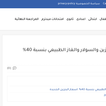
سياسة الخصوصية privacy-policy
فال
ابتدائى
اعدادى
ثانوى
امتحانات ميدترم
المراجعة النهائية
اليوم رفع أسعار المحروقات و البنزين والسولار والغاز الطبيعي بنسبة 40%
(0)
.اسعار البنزين الجديدة