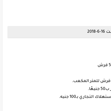
201
ًا.
التجاري بـ100 جنيه.