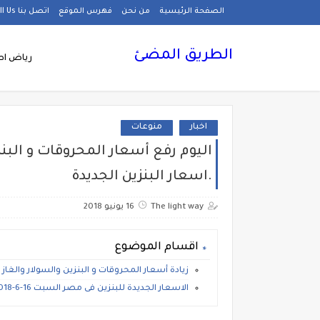
الصفحة الرئيسية
من نحن
فهرس الموقع
اتصل بنا Call Us
الطريق المضئ
رياض اط
اخبار
منوعات
.اسعار البنزين الجديدة
The light way
16 يونيو 2018
اقسام الموضوع
زيادة أسعار المحروقات و البنزين والسولار والغاز الطبيعي بنسبة 40% 
الاسعار الجديدة للبنزين فى مصر السبت 16-6-2018