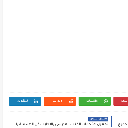
رست
واتساب
ريدايت
لينكدين
المقال السابق
الدروس المحذوفة لجميع صفوف المرحلة الابتدائية جميع المواد الترم الثاني 2017
تحميل امتحانات الكتاب المدرسى بالاجابات فى الهندسة بالاجابات الصف الثانى الاعدادى الترم الثانى