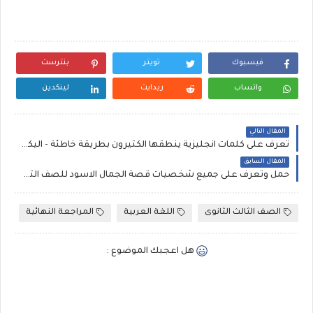
فيسبوك
تويتر
بنترست
واتساب
ريدايت
لينكدين
المقال التالي
تعرف على كلمات انجليزية ينطقها الكثيرون بطريقة خاطئة - اليكم النطق الصحيح لها
المقال السابق
حمل وتعرف على جميع شخصيات قصة الجمال الاسود للصف الثالث الاعدادى
الصف الثالث الثانوى
اللغة العربية
المراجعة النهائية
هل اعجبك الموضوع :