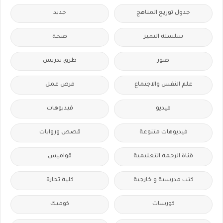
جدول توزيع المناهج
جديد
سلسله التميز
صحة
صور
طرق تدريس
علم النفس والاجتماع
فرص عمل
فيديو
فيديوهات
فيديوهات متنوعة
قصص وروايات
قناة الرحمة التعليمية
قواميس
كتب مدرسية و خارجية
كلية تجارة
كورسات
كوميك