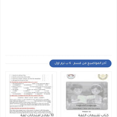
أخر المواضيع من قسم : 6 ب ترم اول
كتاب تقببمات اللغة
10 نماذج امتحانات لغة