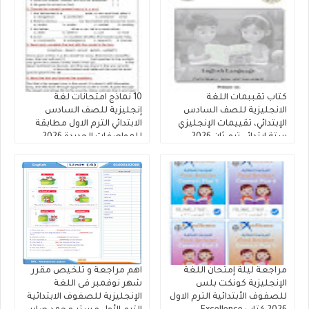
كتاب تقببمات اللغة
10 نماذج امتحانات لغة
الانجليزية للصف السادس
إنجليزية للصف السادس
الإبتدائي، تقييمات الإنجليزي
الابتدائي الترم الاول مطابقة
ستة ابتدائي ترم ثان 2026
للمواصفات الجديدة 2026
بدون اسم او علامه مائيه
مراجعة ليلة إمتحان اللغة
اهم مراجعة و تلخيص مقرر
الإنجليزية كونكت بلس
شهر نوفمبر فى اللغة
للصفوف الأبتدائية الترم الاول
الإنجليزية للصفوف الابتدائية