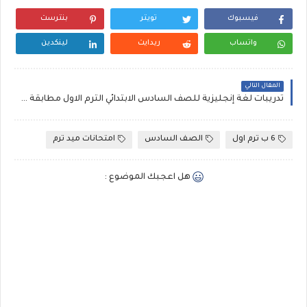
فيسبوك
تويتر
بنترست
واتساب
ريدايت
لينكدين
المقال التالي
تدريبات لغة إنجليزية للصف السادس الابتدائي الترم الاول مطابقة لنماذج امتحانات نصف العام 2024
6 ب ترم اول
الصف السادس
امتحانات ميد ترم
هل اعجبك الموضوع :