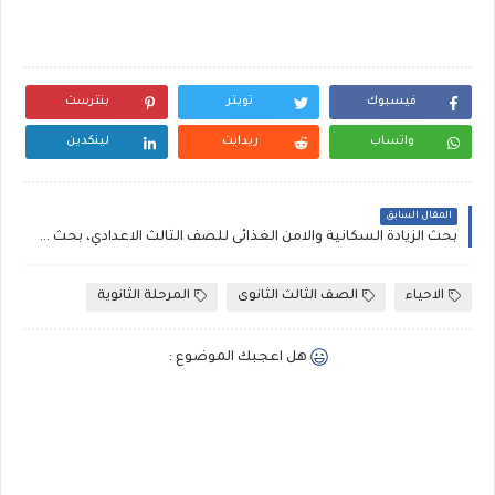
فيسبوك
تويتر
بنترست
واتساب
ريدايت
لينكدين
المقال السابق
بحث الزيادة السكانية والامن الغذائى للصف الثالث الاعدادي، بحث وورد كامل للاعدادية
الاحياء
الصف الثالث الثانوى
المرحلة الثانوية
هل اعجبك الموضوع :