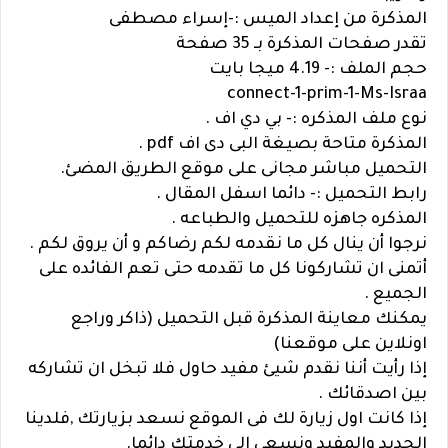
المذكرة من إعداد الميس :-إسراء مصطفى
تقدر صفحات المذكرة بـ 35 صفحة
حجم الملف :- 4.19 ميجا بايت
connect-1-prim-1-Ms-Israa
نوع ملف المذكره :- بي دي اف .
المذكرة متاحة بصيغة البى دى اف pdf .
التحميل مباشر مجانى على موقع الطريق المضئ.
رابط التحميل :- دائما اسفل المقال .
المذكره جاهزه للتحميل والطباعه .
نرجوا أن ينال كل ما نقدمه لكم رضاكم و أن يروق لكم .
أتمنى ان تشاركونا كل ما تقدمه حتى تعم الفائده على
الجميع .
يمكنك معاينة المذكرة قبل التحميل (ذاكر وراجع
اونلاين على موقعنا)
إذا رأيت أننا نقدم شيئ مفيد حاول فلا تبخل ان تشاركه
بين اصدقائك .
إذا كانت اول زيارة لك فى الموقع نسعد بزيارتك ,فلدينا
الجديد والمفيد ونسعى الى خدمتك دائما.