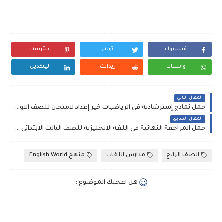
فيسبوك
تويتر
بنترست
واتساب
ريدايت
لينكدين
المقال التالي
حمل نماذج إسترشادية فى الرياضيات خير إعداد لامتحان للصف الاول الثانوى نظام حديث 2019
المقال السابق
حمل المراجعة النهائية فى اللغة الانجليزية للصف الثالث الابتدائى منهج انجليش ويرلد English World
الصف الرابع
مدارس اللغات
منهج English World
هل اعجبك الموضوع :