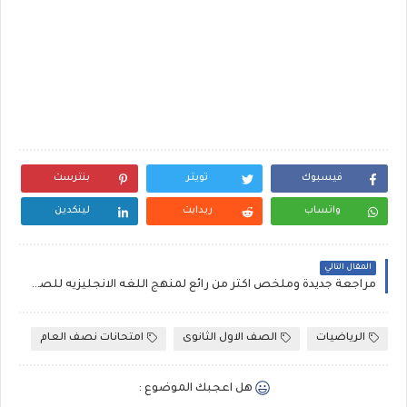
فيسبوك
تويتر
بنترست
واتساب
ريدايت
لينكدين
المقال التالي
مراجعة جديدة وملخص اكثر من رائع لمنهج اللغه الانجليزيه للصف الاول الثانوي الترم الاول 2019
الرياضيات
الصف الاول الثانوى
امتحانات نصف العام
هل اعجبك الموضوع :