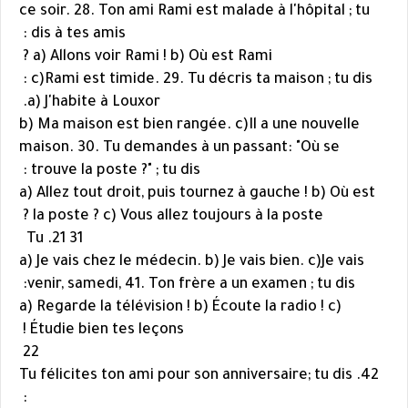
ce soir. 28. Ton ami Rami est malade à l'hôpital ; tu
dis à tes amis :
a) Allons voir Rami ! b) Où est Rami ?
c)Rami est timide. 29. Tu décris ta maison ; tu dis :
a) J'habite à Louxor.
b) Ma maison est bien rangée. c)Il a une nouvelle
maison. 30. Tu demandes à un passant: "Où se
trouve la poste ?" ; tu dis :
a) Allez tout droit, puis tournez à gauche ! b) Où est
la poste ? c) Vous allez toujours à la poste ?
21
31. Tu
a) Je vais chez le médecin. b) Je vais bien. c)Je vais
venir, samedi, 41. Ton frère a un examen ; tu dis:
a) Regarde la télévision ! b) Écoute la radio ! c)
Étudie bien tes leçons !
22
42. Tu félicites ton ami pour son anniversaire; tu dis
: