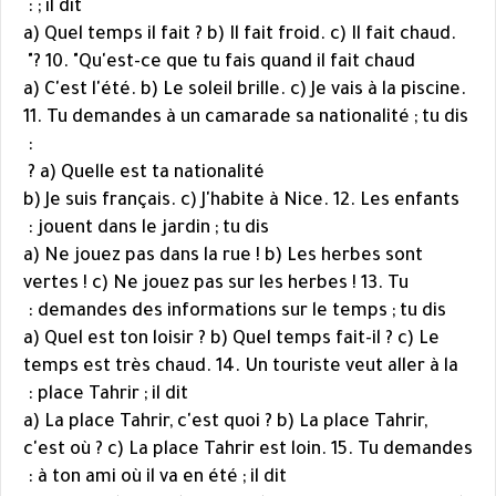
; il dit :
a) Quel temps il fait ? b) Il fait froid. c) Il fait chaud.
10. "Qu'est-ce que tu fais quand il fait chaud ?"
a) C'est l'été. b) Le soleil brille. c) Je vais à la piscine.
11. Tu demandes à un camarade sa nationalité ; tu dis
:
a) Quelle est ta nationalité ?
b) Je suis français. c) J'habite à Nice. 12. Les enfants
jouent dans le jardin ; tu dis :
a) Ne jouez pas dans la rue ! b) Les herbes sont
vertes ! c) Ne jouez pas sur les herbes ! 13. Tu
demandes des informations sur le temps ; tu dis :
a) Quel est ton loisir ? b) Quel temps fait-il ? c) Le
temps est très chaud. 14. Un touriste veut aller à la
place Tahrir ; il dit :
a) La place Tahrir, c'est quoi ? b) La place Tahrir,
c'est où ? c) La place Tahrir est loin. 15. Tu demandes
à ton ami où il va en été ; il dit :