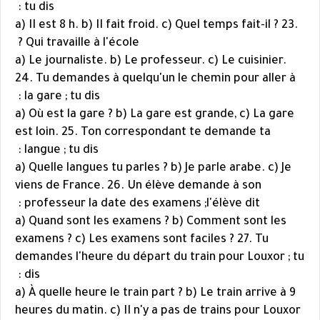
tu dis :
a) II est 8 h. b) II fait froid. c) Quel temps fait-il ? 23.
Qui travaille à l'école ?
a) Le journaliste. b) Le professeur. c) Le cuisinier.
24. Tu demandes à quelqu'un le chemin pour aller à
la gare ; tu dis :
a) Où est la gare ? b) La gare est grande, c) La gare
est loin. 25. Ton correspondant te demande ta
langue ; tu dis :
a) Quelle langues tu parles ? b) Je parle arabe. c) Je
viens de France. 26. Un élève demande à son
professeur la date des examens ;l'élève dit :
a) Quand sont les examens ? b) Comment sont les
examens ? c) Les examens sont faciles ? 27. Tu
demandes l'heure du départ du train pour Louxor ; tu
dis :
a) À quelle heure le train part ? b) Le train arrive à 9
heures du matin. c) II n'y a pas de trains pour Louxor