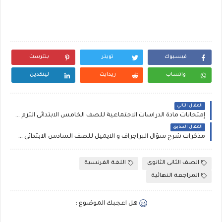
فيسبوك
تويتر
بنترست
واتساب
ريدايت
لينكدين
المقال التالي
إمتحانات مادة الدراسات الاجتماعية للصف الخامس الابتدائى الترم الاول
المقال السابق
مذكرات شرح سؤال البراجراف و الايميل للصف السادس الابتدائى فى اللغة الانجليزية Primary Six E-mail , Paragraph
الصف الثانى الثانوى
اللغة الفرنسية
المراجعة النهائية
هل اعجبك الموضوع :