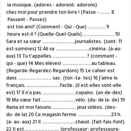
la musique. (adores - adorent- adorons)
8 ....... chez moi pour prendre ton livre ! (Passe -
Passent - Passez)
............ est ton ami? (Comment - Qui - Que)
9
10 ......................heure est-il ? (Quelle-Quel-Quels)
11 Sara et sa sœur ......................journalistes. (sont-
est-sommes) 12 Ali va .......................cinéma. (à-au-
aux) 13 Tu t'appelles ....................... ? (comment -
qui - que) 14 Mes élèves! ....................au tableau.
(Regarde-Regardez-Regardons) 15 Le cahier est
dans ....................... sac. (ton -ta- tes) 16 J'aime le
français, .......................facile. (il est-elles sont-elle
est) 17 Il n'a pas .......................copains. (un-de-des)
18 Ma sœur fait .......................vélo. (du- de la- de) 19
Rania et moi faisons ................ jeux vidéos. (des-
du- de la) 20 Ce magasin ferme .......................23 h.
(à- au- aux) 21 Il .......................chaud. (fait-fais-font)
22 II est........................ (professeur- professeure-