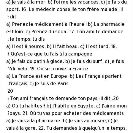
a) Je vais à la mer. b) foi me les vacances, c) Je fais du
sport. 16. Le médecin conseille ton frère malade ; il
dit :
a) Prenez le médicament à l'heure ! b) La pharmacie
est loin. c) Prenez du soda ! 17. Ton ami te demande
le temps; tu dis :
a) II est 8 heures. b) II fait beau. c) II est tard. 18.
Qu'est-ce que tu fais à la campagne ?
a) Je fais du patin à glace. b) Je fais du surf. c) Je fais
du vélo. 19. Où se trouve la France?"
a) La France est en Europe. b) Les Français parlent
français, c) Je suis de Paris.
20
20. Ton ami français te demande ton pays ; il dit :
a) Où tu habites ? b) J'habite en Egypte. c) J'aime mon
pays. 21. Où tu vas pour acheter des médicaments?
a) Je vais à la pharmacie. b) Je vais au musée, c) Je
vais à la gare. 22. Tu demandes à quelqu'un le temps;