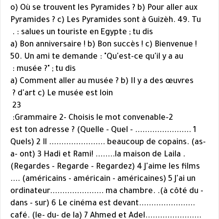
o) Où se trouvent les Pyramides ? b) Pour aller aux
Pyramides ? c) Les Pyramides sont à Guizèh. 49. Tu
salues un touriste en Egypte ; tu dis : .
a) Bon anniversaire ! b) Bon succès ! c) Bienvenue !
50. Un ami te demande : "Qu'est-ce qu'il y a au
musée ?" ; tu dis :
a) Comment aller au musée ? b) II y a des œuvres
d'art c) Le musée est loin ?
23
2-Grammaire 2- Choisis le mot convenable:
1 ....................... est ton adresse ? (Quelle - Quel -
Quels) 2 Il ....................... beaucoup de copains. (as-
a- ont) 3 Hadi et Rami! ........la maison de Laila .
(Regardes - Regarde - Regardez) 4 J'aime les films
.... (américains - américain - américaines) 5 J'ai un
ordinateur...................... ma chambre. .(à côté du -
dans - sur) 6 Le cinéma est devant.......................
café. (le- du- de la) 7 Ahmed et Adel.......................