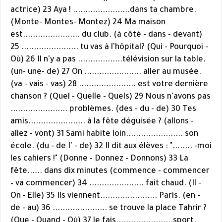
actrice) 23 Aya ! .......................dans ta chambre.
(Monte- Montes- Montez) 24 Ma maison
est....................... du club. (à côté - dans - devant)
25 ....................... tu vas à l'hôpital? (Qui - Pourquoi -
Où) 26 Il n'y a pas ..................télévision sur la table.
(un- une- de) 27 On ....................... aller au musée.
(va - vais - vas) 28 ....................... est votre dernière
chanson ? (Quel - Quelle - Quels) 29 Nous n'avons pas
....................... problèmes. (des - du - de) 30 Tes
amis....................... à la fête déguisée ? (allons -
allez - vont) 31 Sami habite loin....................... son
école. (du - de I' - de) 32 Il dit aux élèves : "........ -moi
les cahiers !" (Donne - Donnez - Donnons) 33 La
fête...... dans dix minutes (commence - commencer
– va commencer) 34 ...................... fait chaud. (Il -
On - Elle) 35 Ils viennent....................... Paris. (en -
de - au) 36 ...................... se trouve la place Tahrir ?
(Que - Quand - Où) 37 Je fais.......................sport.