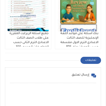
بنك أسئلة علي قواعد اللغة
جميع أسئلة الريرايت المقررة
الإنجليزية للصف الثالث
على طلاب الصف الثالث
الاعدادي الترم الاول مقسمة
الاعدادى الترم الثانى حسب
حسب الوحدات ملفPDF
المواصفات الجديده، 300
مجانى
سؤال Rewrite للشهادة
الاعدادية ملفات مجمعة
تعليقات
إرسال تعليق