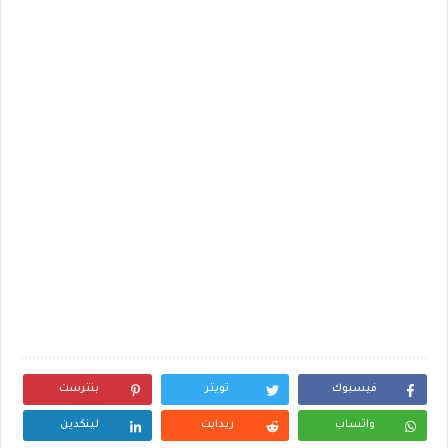
فيسبوك
تويتر
بنترست
واتساب
ريدايت
لينكدين