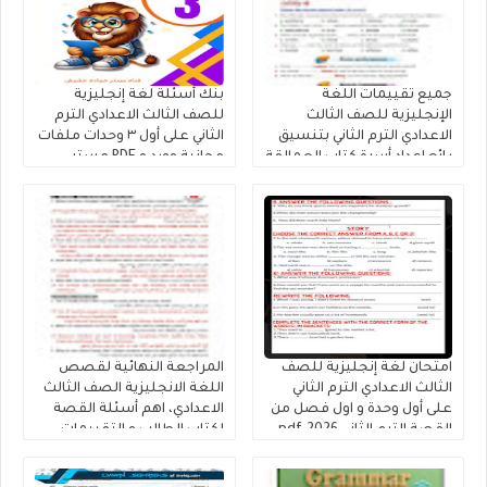
جميع تقييمات اللغة
بنك أسئلة لغة إنجليزية
الإنجليزية للصف الثالث
للصف الثالث الاعدادي الترم
الاعدادي الترم الثاني بتنسيق
الثاني على أول ٣ وحدات ملفات
رائع إعداد أسرة كتاب العمالقة
مجانية وورد و PDF مستر
2026
حمادة حشيش
امتحان لغة إنجليزية للصف
المراجعة النهائية لقصص
الثالث الاعدادي الترم الثاني
اللغة الانجليزية الصف الثالث
على أول وحدة و اول فصل من
الاعدادي، اهم أسئلة القصة
القصة الترم الثاني 2026.pdf
لكتاب الطالب و التقييمات
إنجليزي تالتة إعدادى إعداد
كتاب فايف ستارز