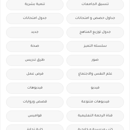
تنسيق الجامعات
تنمية بشرية
جداول حصص و امتحانات
جدول امتحانات
جدول توزيع المناهج
جديد
سلسله التميز
صحة
صور
طرق تدريس
علم النفس والاجتماع
فرص عمل
فيديو
فيديوهات
فيديوهات متنوعة
قصص وروايات
قناة الرحمة التعليمية
قواميس
كتب مدرسية و خارجية
كلية تجارة