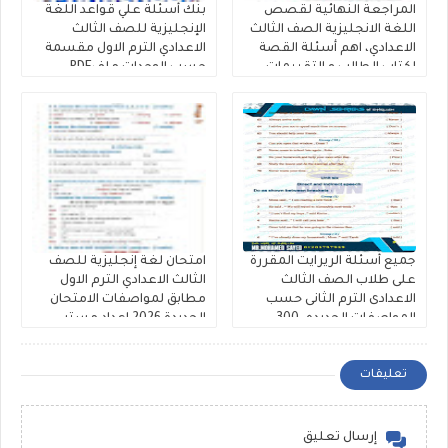
المراجعة النهائية لقصص
بنك أسئلة علي قواعد اللغة
اللغة الانجليزية الصف الثالث
الإنجليزية للصف الثالث
الاعدادي، اهم أسئلة القصة
الاعدادي الترم الاول مقسمة
لكتاب الطالب و التقييمات
حسب الوحدات ملفPDF
إنجليزي تالتة إعدادى إعداد
مجانى
كتاب فايف ستارز
جميع أسئلة الريرايت المقررة
امتحان لغة إنجليزية للصف
على طلاب الصف الثالث
الثالث الاعدادي الترم الاول
الاعدادى الترم الثانى حسب
مطابق لمواصفات الامتحان
المواصفات الجديده، 300
الجديدة 2026 إعداد مستر
سؤال Rewrite للشهادة
عرفات الحلاب ومستر محمد
الاعدادية ملفات مجمعة
رضا
تعليقات
إرسال تعليق