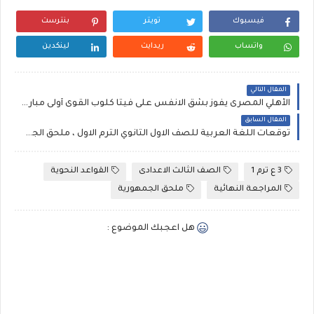
فيسبوك
تويتر
بنترست
واتساب
ريدايت
لينكدين
المقال التالي
الأهلي المصرى يفوز بشق الانفس على فيتا كلوب القوى أولى مباريات الاحمر فى دورى المجموعات الافريقى
المقال السابق
توقعات اللغة العربية للصف الاول الثانوي الترم الاول ، ملحق الجمهورية ،المراجعة الاخيرة
3 ع ترم 1
الصف الثالث الاعدادى
القواعد النحوية
المراجعة النهائية
ملحق الجمهورية
هل اعجبك الموضوع :