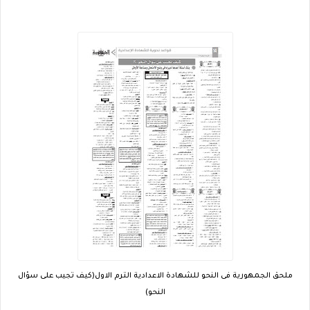
ملحق الجمهورية فى النحو للشهادة الاعدادية الترم الاول(كيف تجيب على سؤال
النحو)