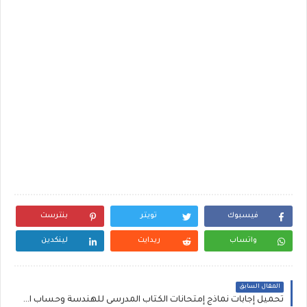
فيسبوك
تويتر
بنترست
واتساب
ريدايت
لينكدين
المقال السابق
تحميل إجابات نماذج إمتحانات الكتاب المدرسى للهندسة وحساب المثلثات للصف الثالث الاعدادى ترم أول