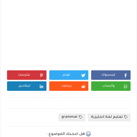
فيسبوك
تويتر
بنترست
واتساب
ريدايت
لينكدين
تعليم لغة انجليزية
grammar
هل اعجبك الموضوع :