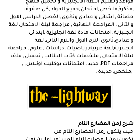
قواعد وتعليم اللغة الانجليزية و تحميل منهج
,مذكرة,ملخص ,امتحان ,جميع المواد ,كل صفوف
حضانة , ابتدائى واعدادى وثانوى ,الفصل الدراسى الاول
والثانى , المراجعة النهائية , مراجعة ليلة الامتحان لغة
انجليزية ,امتحانات مادة لغة انجليزية ,ابتدائى
واعدادى,ثانوى الترم الاول والترم الثانى, لغة
انجليزية,لغة عربية, رياضيات, دراسات , علوم , مراجعة
ليلة الامتحان , ملخصات كتاب الطالب , تحميل , ملف
مراجعات PDF, جديد , امتحانات بوكليت اونلابن, ,
,ملخص, جديدة .
شرح زمن المضارع التام
حيث يتكون زمن المضارع التام من
تكوين زمن المضارع التام المستمر تمارين زمن