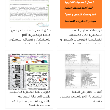
كورسات تعليم اللغة
حمل افضل خطة علاجية في
الانجليزية لكل الصفوف
اللغة الإنجليزية pdf
التعليمية (كورسات شمس و
للمبتدئين و ضعاف المستوي
قمر) فى اللغة الانجليزية
لمستر أحمد حمدى
أهم ٢٠٠ جمل فى اللغة
كورس لغة انجليزية لتاسيس
الانجليزية pdf للمدرب محمود
طلاب المرحلة الاعدادية
جمعة
والثانوية لمستر اسلام احمد
,English-course