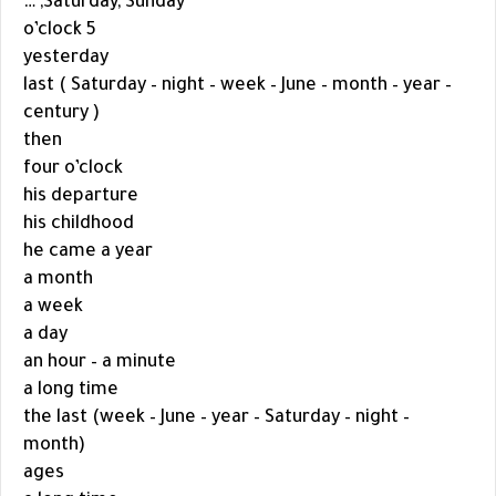
Saturday, Sunday, …
5 o’clock
yesterday
last ( Saturday – night – week – June – month – year –
century )
then
four o’clock
his departure
his childhood
he came a year
a month
a week
a day
an hour – a minute
a long time
the last (week – June – year – Saturday – night –
month)
ages