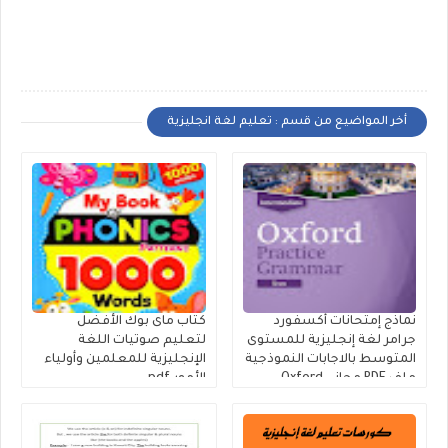
أخر المواضيع من قسم : تعليم لغة انجليزية
نماذج إمتحانات أكسفورد
كتاب ماى بوك الأفضل
جرامر لغة إنجليزية للمستوى
لتعليم صوتيات اللغة
المتوسط بالاجابات النموذجية
الإنجليزية للمعلمين وأولياء
ملف PDF مجانى Oxford
الأمور pdf
Practice Grammar
Intermediate Tests