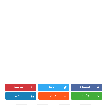
فيسبوك
تويتر
بنترست
واتساب
ريدايت
لينكدين