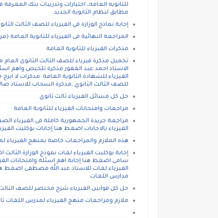
للثانويه العامه، اختبارات وتدريبات بنك المعرفة في
مطابق لنظام الثانوية الجديد
إجابة نماذج الوزارة في الفيزياء للصف الثالث الثانوي 20
المراجعة النهائية فى الفيزياء للثانوية العامة (
مذكرات الفيزياء للثانوية العامة
تحميل مذكرة فيزياء للصف الثالث الثانوى العام م
الاستاذ احمد عبد الغفور مذكرة تلخيص واهم اسئلة
الفيزياء للشهادة الثانوية العامة مذكرات لا ابرح 
للصف الثالث الثانوي ,مذكرة السحاب للاستاذ صال
حل كل مسائل الفيزياء ثالث ثانوي
مراجعات وامتحانات الفيزياء للثانوية العامة
مراجعة جريدة الجمهورية كاملة فى الفيزياء الصف 
الفيزياء بالاجابات اضغط هنا إجابات بوكليت الفيزياء نماذج ال
هذه الملازم والمراجعات خاصة بمنهج الفيزياء ل
إجابة بوكليت الفيزياء لغات نموذج الوزارة الثالث 
سامى اضغط هنا إجابة اهم اسئلة وامتحانات الفيز
الفيزياء لغات للاستاذ عبد الله مصطفى اضغط هنا 
مدارس اللغات
حل كل قوانين الفيزياء شرح مختصر للصف الثالث 
ملازم ومراجعات منهج الفيزياء لمدرس اللغات ثان