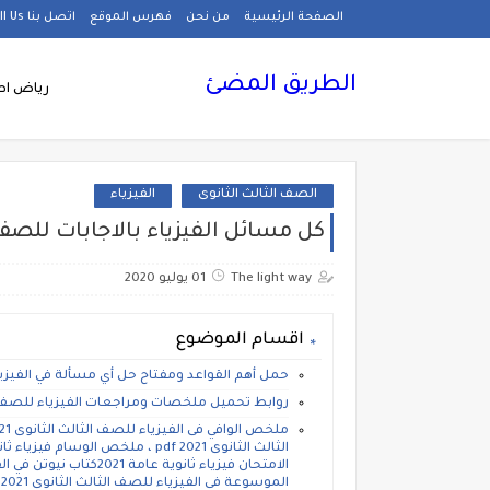
الصفحة الرئيسية
من نحن
فهرس الموقع
اتصل بنا Call Us
الطريق المضئ
رياض اط
الصف الثالث الثانوى
الفيزياء
كل مسائل الفيزياء بالاجابات للصف
The light way
01 يوليو 2020
اقسام الموضوع
حمل أهم القواعد ومفتاح حل أي مسألة في الفيزيا
روابط تحميل ملخصات ومراجعات الفيزياء للصف الثال
ا