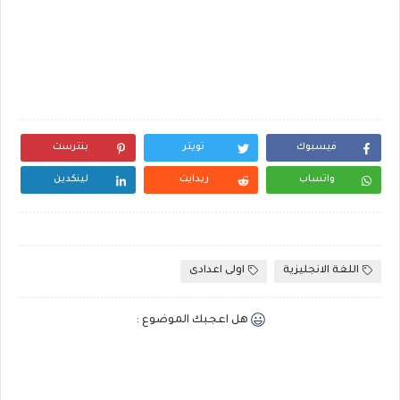
فيسبوك
تويتر
بنترست
واتساب
ريدايت
لينكدين
اللغة الانجليزية
اولى اعدادى
هل اعجبك الموضوع :