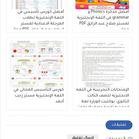
أفضل مذكرة Phonics و
أفضل كورس تأسيسي في
grammar فى اللغة الإنجليزية
اللغة الإنجليزية لطلاب
لمستر صلاح عبد الرازق PDF
المرحلة الاعدادية لمستر
مجانى
إسلام رمضان ملف PDF مجانى
الإمتحانات التجريبية في اللغه
كورس التأسيس المجانى في
الانجليزيه للصف الثالث
اللغة الإنجليزية مستر رجب
الثانوي، بوكليت الوزارة لغة
أحمد
إنجليزية ثانوية عامة بالإجابات
النموذجية 2026
تعليقات
إرسال تعليق