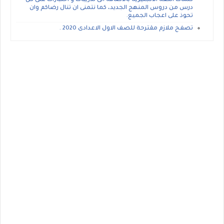
كلمات اللغه الانجليزيه بالاضافه الى تدريبات و اختبارات على كل
درس من دروس المنهج الجديد، كما نتمنى ان تنال رضاكم وان
تحوذ على اعجاب الجميع.
تصفح ملازم مقترحة للصف الاول الاعدادى 2020 .