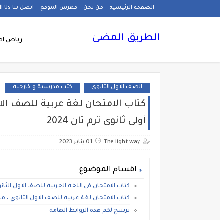
الصفحة الرئيسية
من نحن
فهرس الموقع
اتصل بنا Call Us
الطريق المضئ
رياض اط
الصف الاول الثانوى
كتب مدرسية و خارجية
أولى ثانوى ترم ثان 2024
The light way
01 يناير 2023
اقسام الموضوع
كتاب الامتحان فى اللغة العربية للصف الاول الثانوي 4
كتاب الامتحان لغة عربية للصف الاول الثانوي ، م
نرشح لكم هذه الروابط الهامة