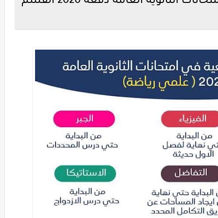
الأجزاء المقررة والملغية في إمتحانات الثانوية العامة دفعة 2020 القسم