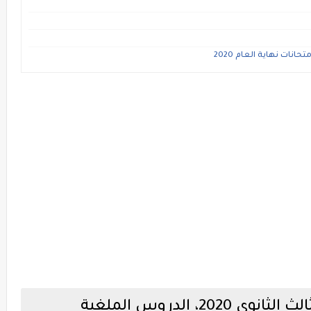
نات نهاية العام 2020
المحذوف من مناهج الصف الثالث الثانوى 2020، الدروس الملغية