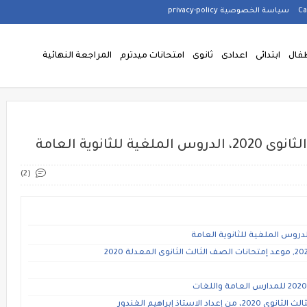
سياسة الخصوصية privacy-policy
فال
ابتدائى
اعدادى
ثانوى
امتحانات ميدترم
المراجعة النهائية
ثانوية العامة
(2)
اذ إبراهيم الغندور