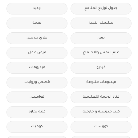
جدول توزيع المناهج
جديد
سلسله التميز
صحة
صور
طرق تدريس
علم النفس والاجتماع
فرص عمل
فيديو
فيديوهات
فيديوهات متنوعة
قصص وروايات
قناة الرحمة التعليمية
قواميس
كتب مدرسية و خارجية
كلية تجارة
كورسات
كوميك