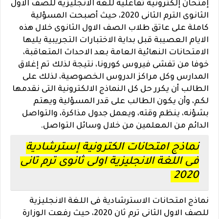
إمتحان إلكترونية تفاعلية للغة الانجليزية للصف الاول
الثانوى الترم الثانى 2020، حيث
أصبحت المسؤلية
كاملة على عاتق طلاب الصف الاول الثانوى خلال هذه
الايام العصيبة قبل بداية الاختبارات التجريبية يليها
الامتحانات النهائية العامة بعد الاحداث المتعاقبة،
خوفا من تفشى فيروس كورونا، نتيجة لذلك تم إغلاق
المدارس وكل مراكز الدروس الخصوصية، لذلك على
الطالب أن يكرر حل كل النماذج الالكترونية التى نقدمها
لكم، وأن يكون الطالب على قدر المسؤلية ويهتم
بشؤنه، ينظم وقته، ويعمل جدول مذاكرة، والتواصل
الدائم من المعلمين من خلال وسائل التواصل.
نماذج امتحانات الكترونية إسترشادية
فى اللغة الانجليزية اولى ثانوى ترم تانى
2020
نماذج امتحانات الاسترشادية فى اللغة الانجليزية
للصف الاول الثانى ترم ثان 2020، حيث رفعت الوزارة