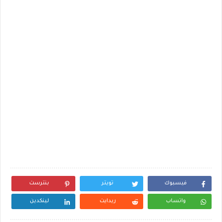
فيسبوك
تويتر
بنترست
واتساب
ريدايت
لينكدين