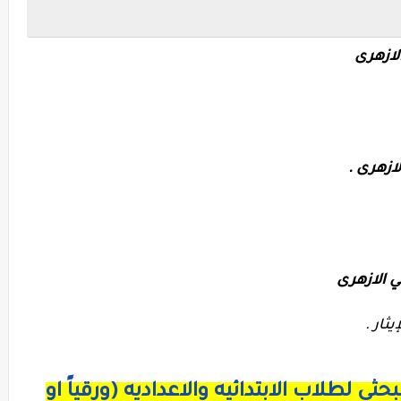
لازهرى
ازهرى .
 الازهرى
يثار .
 لطلاب الابتدائيه والاعداديه (ورقياً او