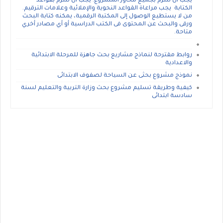
يجب ان تلتزم بجميع محاور المشروع. يجب ان تلتزم بقواعد
الكتابة يجب مراعاة القواعد النحوية والإملائية وعلامات الترقيم.
من لا يستطيع الوصول إلى المكتبة الرقمية، يمكنه كتابة البحث
ورقى والبحث عن المحتوى فى الكتب الدراسية أو أي مصادر أخري
متاحة.
روابط مقترحة لنماذج مشاريع بحث جاهزة للمرحلة الابتدائية
والاعدادية
نموذج مشروع بحثى عن السياحة لصفوف الابتدائى
كيفية وطريقة تسليم مشروع بحث وزارة التربية والتعليم لسنة
سادسة ابتدائى