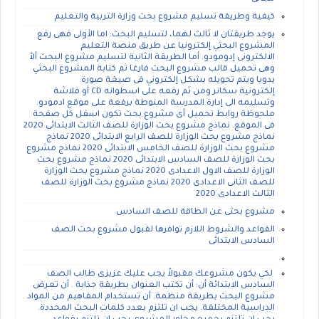
كيفية وطريقة تسليم مشروع بحث وزارة التربية والتعليم
يوجد طريقتان لا ثالث لهما، لتسليم البحث: اما الأولى فهى رفع
المشروع البحثي إلكترونيا عن طريق منصة التعليم
الالكترونى إدومودو. أما الطريقة الثانية لتسليم مشروع البحث ألأ
وهى تحميل قالب مشروع البحث فارغا ثم كتابة المشروع البحثي
يدويا ويتم تحويله بشكل إلكتروني فى صيغة صورة
إلكترونية سكانر ومن ثم رفعه على اسطوانه CD أو فلاشة
وتسليمه الى إدارة المدرسة المنوطة برفعة على موقع ادمودو.
ملحوظة روابط تحميل أى مشروع بحث تكون اسفل كل صفحة
فى الموقع. نماذج مشروع بحث الوزارة للصف الثالث الابتدائى 2020
نماذج مشروع بحث الوزارة للصف الرابع الابتدائى 2020 نماذج
مشروع بحث الوزارة للصف الخامس الابتدائى 2020 نماذج مشروع
بحث الوزارة للصف السادس الابتدائى 2020 نماذج مشروع بحث
الوزارة للصف الاول الاعدادى 2020 نماذج مشروع بحث الوزارة
للصف الثانى الاعدادى 2020 نماذج مشروع بحث الوزارة للصف
الثالث الاعدادى 2020
مشروع بحثى عن الطاقة للصف السادس
القواعد والشروط اللازم توافرها لقبول مشروع بحث الصف
السادس الابتدائى
لكي يكون مشروعك مقبولاً يجب عليك عزيزى طالب الصف
السادس الابتدائة أن: أن تكتب العنوان بطريقة جذابة . أن تعرض
مشروع البحث بطريقة منظمة. أن تستخدام المفاهيم من المواد
الدراسية المختلفة. يجب ان تلتزم بعدد كلمات البحث المحددة.