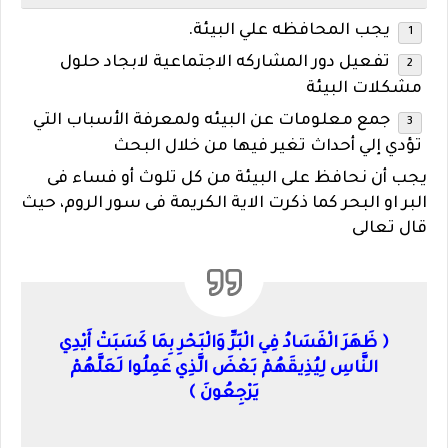
يجب المحافظه علي البيئة.
تفعيل دور المشاركه الاجتماعية لابجاد حلول
مشكلات البيئة
جمع معلومات عن البيئه ولمعرفة الأسباب التي
تؤدي إلي أحداث تغير فيها من خلال البحث
يجب أن نحافظ على البيئة من كل تلوث أو فساء فى
البر او البحر كما ذكرت الاية الكريمة فى سور الروم، حيث
قال تعالى
﴿ ظَهَرَ الْفَسَادُ فِي الْبَرِّ وَالْبَحْرِ بِمَا كَسَبَتْ أَيْدِي
النَّاسِ لِيُذِيقَهُمْ بَعْضَ الَّذِي عَمِلُوا لَعَلَّهُمْ
يَرْجِعُونَ ﴾