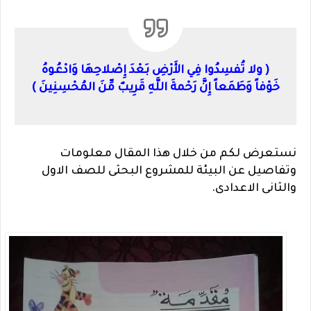
( ولا تُفسِدُوا فِي الأَرْضِ بَعْدَ إِصْلاحِهَا وَادْعُوهُ
خَوْفاً وَطَمَعاً إِنَّ رَحْمةَ اللَّهِ قَرِيبٌ مِّنَ المُحْسِنِينَ )
نستعرض لكم من خلال هذا المقال معلومات
وتفاصيل عن البيئة للمشروع البحثى للصف الاول
والثانى الاعدادى.