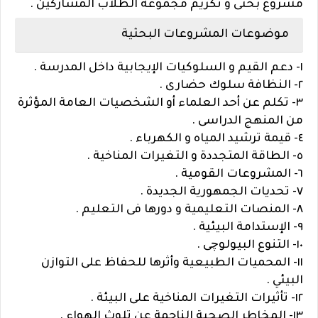
مشروع بحثى و تكريم مجموعة الطلاب المشاركين .
موضوعات المشروعات البحثية
١- دعم القيم و السلوكيات الإيجابية داخل المدرسة .
٢- النظافة سلوك حضارى .
٣- تكلم عن أحد العلماء أو الشخصيات العامة المؤثرة
من المنهج الدراسى .
٤- قيمة ترشيد المياه و الكهرباء .
٥- الطاقة المتجددة و التغيرات المناخية .
٦- المشروعات القومية .
٧- تحديات الجمهورية الجديدة .
٨- المنصات التعليمية و دورها فى التعليم .
٩- الإستدامة البيئية .
١٠- التنوع البيولوچى .
١١- المحميات الطبيعية وأثرها للحفاظ على التوازن
البيئي .
١٢- تأثيرات التغيرات المناخية على البيئة .
١٣- المخاطر الصحية الناجمة عن تلوث الهواء .