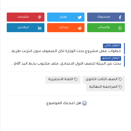
فيسبوك
تويتر
بنترست
واتساب
ريدايت
لينكدين
المقال التالي
خطوات عمل مشروع بحث الوزارة لكل الصفوف بدون انترنت طريقة سهلة بسيطة ملف pdf
المقال السابق
بحث عن البيئة للصف الاول الاعدادى، ملف مكتوب بخط اليد pdf مجانى
الصف الثالث الثانوى
اللغة الانجليزية
المراجعة النهائية
هل اعجبك الموضوع :