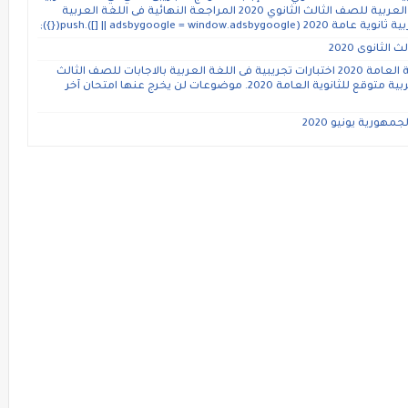
ثانوية عامة 2020 إجابة بوكليت الوزارة الثانى للغة العربية للصف الثالث الثانوي 2020 المراجعة النهائية فى اللغة العربية
adsbygoogle = window.ads({});
لثانوى 2020
ملحق اجابات كتاب الراقى فى اللغة العربية للثانوية العامة 2020 اختبارات تجريبية فى اللغة العربية بالاجابات للصف الثالث
الثانوى للاستاذ رضا الفاروق نموذج امتحان لغة عربية متوقع للثانوية العامة 2020. موضوعات لن يخرج عنها امتحان آخر
هورية يونيو 2020