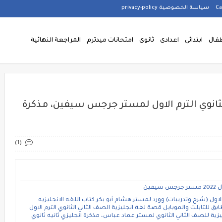
سياسة الخصوصية privacy-policy
فال
ابتدائى
اعدادى
ثانوى
امتحانات ميدترم
المراجعة النهائية
لثانوي الترم الاول لمستر جرجس سيفين، مذكرة
(1)
فين
 الاول (شرح وتدريبات) وورد لمستر هشام أبو بكر كتاب اللغه الانجليزيه
ابق للتابلت والموبايل قصة لغة انجليزية الصف الثاني الثانوي الترم الاول
ية للصف الثاني الثانوي لمستر عماد عباس، مذكرة انجليزي ثانيه ثانوي