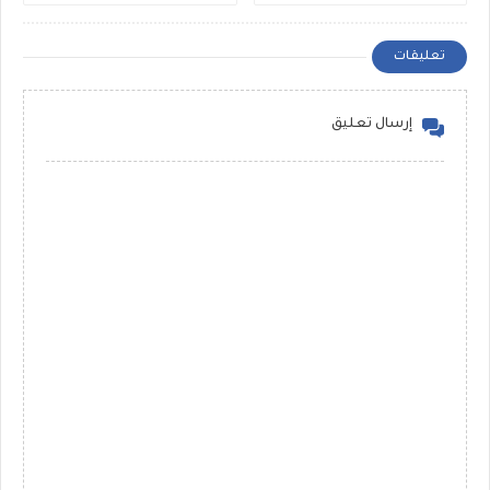
سؤال Rewrite للشهادة
عرفات الحلاب ومستر محمد
الاعدادية ملفات مجمعة
رضا
تعليقات
إرسال تعليق