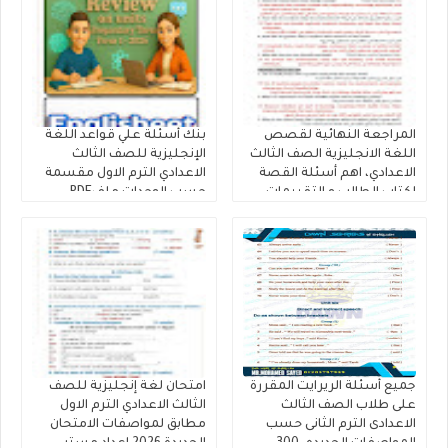
المراجعة النهائية لقصص
بنك أسئلة علي قواعد اللغة
اللغة الانجليزية الصف الثالث
الإنجليزية للصف الثالث
الاعدادي، اهم أسئلة القصة
الاعدادي الترم الاول مقسمة
لكتاب الطالب و التقييمات
حسب الوحدات ملفPDF
إنجليزي تالتة إعدادى إعداد
مجانى
كتاب فايف ستارز
جميع أسئلة الريرايت المقررة
امتحان لغة إنجليزية للصف
على طلاب الصف الثالث
الثالث الاعدادي الترم الاول
الاعدادى الترم الثانى حسب
مطابق لمواصفات الامتحان
المواصفات الجديده، 300
الجديدة 2026 إعداد مستر