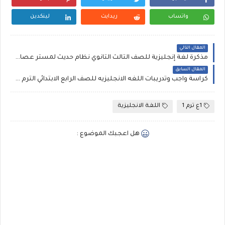
واتساب
ريدايت
لينكدين
المقال التالي
مذكرة لغة إنجليزية للصف الثالث الثانوي نظام حديث لمستر عصام حنا 2021
المقال السابق
كراسة واجب وتدريبات اللغه الانجليزيه للصف الرابع الابتدائي الترم الاول مستر صلاح عبد السلام
1ع ترم 1
اللغة الانجليزية
هل اعجبك الموضوع :