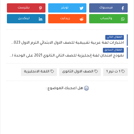
فيسبوك
تويتر
بنترست
واتساب
ريدايت
لينكدين
المقال التالي
اختبارات لغة عربية تقييمية للصف الاول الابتدائي الترم الاول 2023، امتحانات عربى أولى ابتدائي
المقال السابق
نموذج امتحان لغة إنجليزية للصف الثاني الثانوي 2021 على الوحدة الأولى والثانية لكتاب العمالقة
1 ث ترم 1
الصف الاول الثانوى
اللغة الانجليزية
هل اعجبك الموضوع :