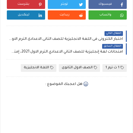
فيسبوك
تويتر
بنترست
واتساب
ريدايت
لينكدين
المقال التالي
اختبار الكترونى فى اللغة الانجليزية للصف الثانى الاعدادى الترم الاول 2021 مستر محمد الشعراوى
المقال السابق
امتحانات لغة إنجليزية للصف الثاني الاعدادي الترم الاول 2021، إمتحان انجليزى على كل وحدة كتاب العمالقة
1 ث ترم 1
الصف الاول الثانوى
اللغة الانجليزية
هل اعجبك الموضوع :