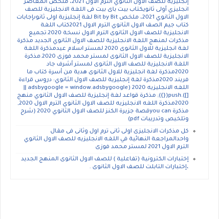
إنجليزية للصف الاول الثانوي الترم الاول 2021، ملخص المعاصر
انجليزي أولى ثانويكتاب بيت باى بيت فى اللغة الانجليزية للصف
الاول الثانوي 2021، ملخص Bit by Bit لغة إنجليزية اولى ثانوىإجابات
كتاب جيم الصف الاول الثانوي الترم الاول 2021كتاب اللغة
الانجليزية للصف الاول الثانوى الترم الاول نسخة 2020.تجميع
مذكرات لمنهج اللغة الانجليزية للصف الاول الثانوي الجديد مذكرة
لغة انجليزية للاول الثانوى 2020 لمستر اسلام عيدمذكرة اللغة
الانجليزية للصف الاول الثانوى لمستر محمد فوزى 2020.مذكرة
اللغة الانجليزية للصف الاول الثانوى لمستر أشرف جاد
2020مذكرة لغة انجليزية للاول الثانوى هدية من أسرة كتاب ما
فريند 2020مذكرة لغة إنجليزية للصف الاول الثانوي: دروس قراءة
اللغه الانجليزيه 2020 (adsbygoogle = window.adsbygoogle ||
[]).push({}); مذكرة قواعد لغة إنجليزية للصف الاول الثانوي منهج
2020مذكرة اللغه الانجليزيه للصف الاول الثانوي الترم الاول 2020,
مذكرة you canقصة جزيرة الكنز للصف الاول الثانوي 2020 (شرح
وتلخيص وتدريبات pdf)
كل مذكرات الانجليزى اولى ثانى ترم اول وثانى فى مقال
واحدالمراجعة النهائية في اللغه الانجليزيه للصف الاول الثانوي
الترم الاول 2021 لمستر محمد فوزى
إختبارات الكترونية (تفاعلية ) للصف الاول الثانوى المنهج الجديد
،إختبارات التابلت للصف الاول الثانوى .