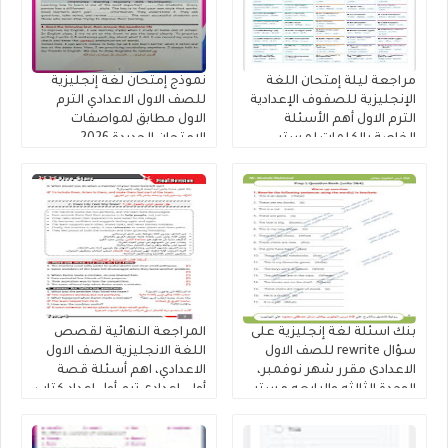
مراجعة ليلة إمتحان اللغة
نموذج إمتحان لغة إنجليزية
الإنجليزية للصفوف الإعدادية
للصف الاول الاعدادي الترم
الترم الاول أهم الأسئلة
الاول مطابق لمواصفات
الخاصة بالكلمات لمستر
الامتحان الجديدة 2026
محمود الزيادى
بنك اسئلة لغة إنجليزية على
المراجعة النهائية لقصص
سؤال rewrite للصف الاول
اللغة الانجليزية الصف الاول
الاعدادى مقرر شهر نوفمبر،
الاعدادي، اهم أسئلة قصة
الوحدة الثالثه والرابعه مستر
أولى إعدادى ترم أول إعداد كتاب
مصطفى محمود
فايف ستارز