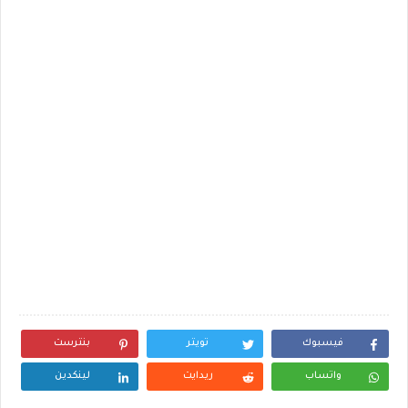
فيسبوك
تويتر
بنترست
واتساب
ريدايت
لينكدين