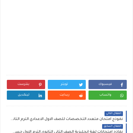
فيسبوك
تويتر
بنترست
واتساب
ريدايت
لينكدين
المقال التالي
نموذج امتحان متعدد التخصصات للصف الاول الاعدادي الترم الثاني بالاجابات، امتحان أولى اعدادي لشهر مارس2021.
المقال السابق
نماذج امتحانات لغة إنجليزية الصف الثاني الثانوي الترم الاول حسب آخر المواصفات، امتحانات كتاب نيوجينيس ثانية ثانوي