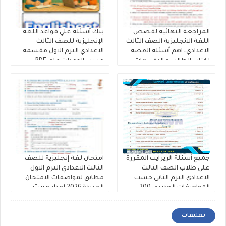
المراجعة النهائية لقصص
بنك أسئلة علي قواعد اللغة
اللغة الانجليزية الصف الثالث
الإنجليزية للصف الثالث
الاعدادي، اهم أسئلة القصة
الاعدادي الترم الاول مقسمة
لكتاب الطالب و التقييمات
حسب الوحدات ملفPDF
إنجليزي تالتة إعدادى إعداد
مجانى
كتاب فايف ستارز
جميع أسئلة الريرايت المقررة
امتحان لغة إنجليزية للصف
على طلاب الصف الثالث
الثالث الاعدادي الترم الاول
الاعدادى الترم الثانى حسب
مطابق لمواصفات الامتحان
المواصفات الجديده، 300
الجديدة 2026 إعداد مستر
سؤال Rewrite للشهادة
عرفات الحلاب ومستر محمد
الاعدادية ملفات مجمعة
رضا
تعليقات