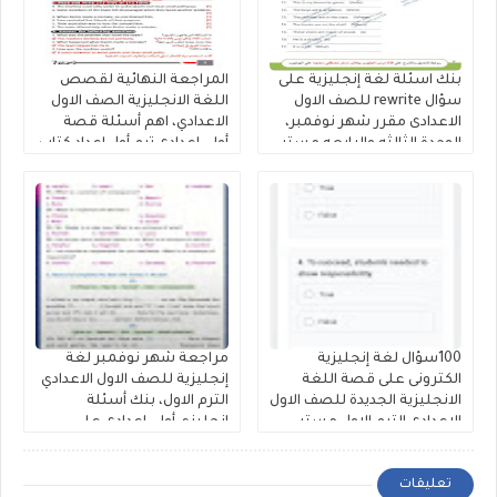
بنك اسئلة لغة إنجليزية على
المراجعة النهائية لقصص
سؤال rewrite للصف الاول
اللغة الانجليزية الصف الاول
الاعدادى مقرر شهر نوفمبر،
الاعدادي، اهم أسئلة قصة
الوحدة الثالثه والرابعه مستر
أولى إعدادى ترم أول إعداد كتاب
مصطفى محمود
فايف ستارز
100سؤال لغة إنجليزية
مراجعة شهر نوفمبر لغة
الكترونى على قصة اللغة
إنجليزية للصف الاول الاعدادي
الانجليزية الجديدة للصف الاول
الترم الاول، بنك أسئلة
الاعدادى الترم الاول مستر
إنجليزي أولى إعدادى على
محمود الزيادى
الوحدة الثالثة والرابعة لمستر
حمادة حشيش
تعليقات