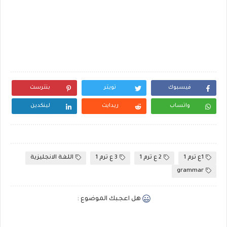
فيسبوك
تويتر
بنترست
واتساب
ريدايت
لينكدين
1ع ترم 1
2 ع ترم 1
3 ع ترم 1
اللغة الانجليزية
grammar
هل اعجبك الموضوع :