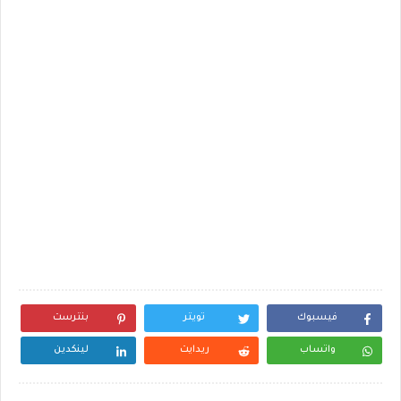
فيسبوك
تويتر
بنترست
واتساب
ريدايت
لينكدين