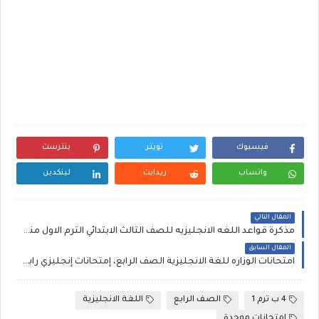
فيسبوك
تويتر
بنترست
واتساب
ريدايت
لينكدين
المقال التالي
مذكرة قواعد اللغه الانجليزيه للصف الثالث الابتدائي الترم الاول منهج 2022 مستر عادل مجدى
المقال السابق
امتحانات الوزاره للغة الانجليزية الصف الرابع، إمتحانات إنجليزي رابعة ابتدائي بالاجابات
4 ب ترم 1
الصف الرابع
اللغة الانجليزية
امتحانات موحدة