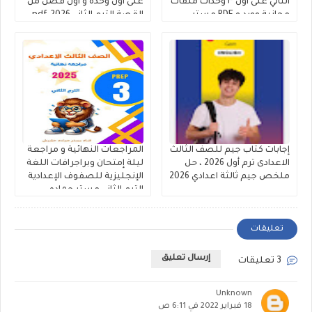
الثاني على أول ٣ وحدات ملفات
على أول وحدة و اول فصل من
مجانية وورد و PDF مستر
القصة الترم الثاني 2026.pdf
حمادة حشيش
إجابات كتاب جيم للصف الثالث
المراجعات النهائية و مراجعة
الاعدادى ترم أول 2026 ، حل
ليلة إمتحان وبراجرافات اللغة
ملخص جيم ثالثة اعدادي 2026
الإنجليزية للصفوف الإعدادية
الترم الثاني مستر حماده
حشيش
تعليقات
إرسال تعليق
3 تعليقات
Unknown
18 فبراير 2022 في 6:11 ص