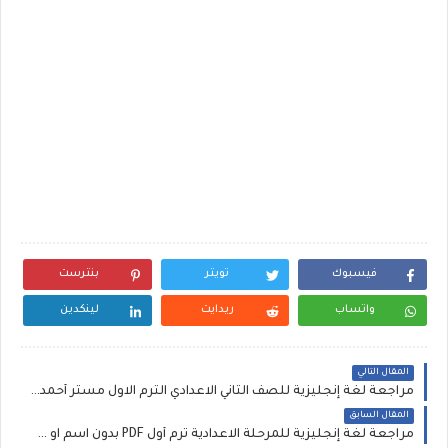
فيسبوك
تويتر
بنترست
واتساب
ريدايت
لينكدين
المقال التالي
مراجعة لغة إنجليزية للصف الثاني الاعدادي الترم الاول مستر أحمد مسعود، مراجعة عامة على المنهج كاملا pdf
المقال السابق
مراجعة لغة إنجليزية للمرحلة الاعدادية ترم أول PDF بدون اسم او علامة مائية د محمد شوقي النجار