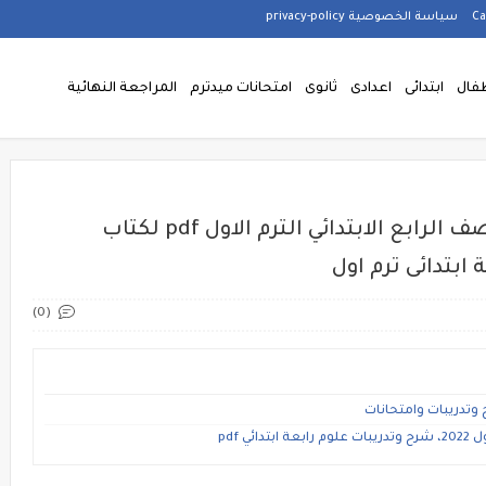
سياسة الخصوصية privacy-policy
فال
ابتدائى
اعدادى
ثانوى
امتحانات ميدترم
المراجعة النهائية
مراجعة شهر نوفمبر فى العلوم للصف الرابع الابتدائي الترم الاول pdf لكتاب
ابتدائى ترم اول
(0)
 وتدريبات وامتحانات
 pdf