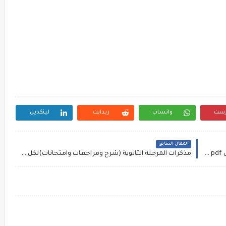
رست
واتساب
ريدايت
لينكدين
المقال السابق
امتحانات العلوم للصف الخامس الابتدائي الترم الاول pdf عن شهر نوفمبر كتاب الشاطر، امتحانات علوم خامسة ابتدائى
مذكرات المرحلة الثانوية (شرح ومراجعات وامتحانات)لكل الصفوف