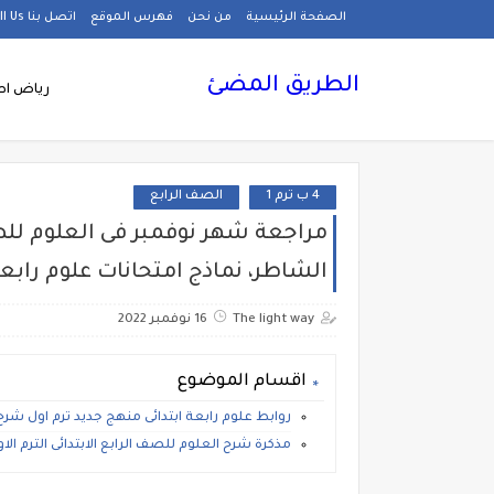
الصفحة الرئيسية
من نحن
فهرس الموقع
اتصل بنا Call Us
الطريق المضئ
رياض اط
4 ب ترم 1
الصف الرابع
الشاطر، نماذج امتحانات علوم رابعة 
The light way
16 نوفمبر 2022
اقسام الموضوع
روابط علوم رابعة ابتدائى منهج جديد ترم اول شرح
مذكرة شرح العلوم للصف الرابع الابتدائى الترم الاول 2022، شرح وتدريبات علوم رابعة ابتدائي