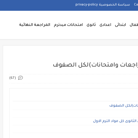
سياسة الخصوصية privacy-policy
فال
ابتدائى
اعدادى
ثانوى
امتحانات ميدترم
المراجعة النهائية
راجعات وامتحانات)لكل الصفوف
(67)
انات)لكل الصفوف
انوى كل مواد الترم الاول