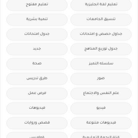
تعليم لغة انجليزية
تعليم مفتوح
تنسيق الجامعات
تنمية بشرية
جداول حصص و امتحانات
جدول امتحانات
جدول توزيع المناهج
جديد
سلسله التميز
صحة
صور
طرق تدريس
علم النفس والاجتماع
فرص عمل
فيديو
فيديوهات
فيديوهات متنوعة
قصص وروايات
قناة الرحمة التعليمية
قواميس