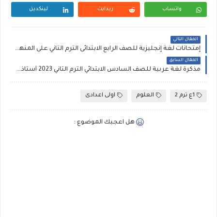
واتساب
ريدايت
لينكدين
المقال التالي
إمتحانات لغة إنجليزية للصف الرابع الابتدائى الترم الثاني على المنهج كاملا
المقال السابق
مذكرة لغة عربية للصف السادس الابتدائي الترم الثاني 2023 أستاذة سحر محمد
1ع ترم 2
العلوم
اولى اعدادى
هل اعجبك الموضوع :