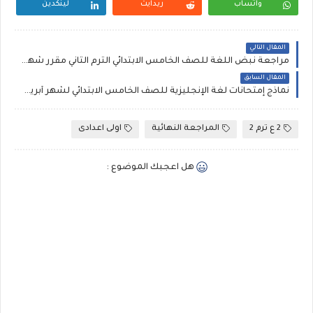
واتساب
ريدايت
لينكدين
المقال التالي
مراجعة نبض اللغة للصف الخامس الابتدائي الترم الثاني مقرر شهر مارس عربي ودين مستر إيهاب محمد
المقال السابق
نماذج إمتحانات لغة الإنجليزية للصف الخامس الابتدائي لشهر أبريل كتاب الشاطر
2 ع ترم 2
المراجعة النهائية
اولى اعدادى
هل اعجبك الموضوع :