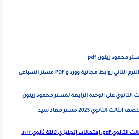
ر محمود زيتون pdf
مذكرات اللغة الانجليزية للثانوية العامة الترم الثاني روابط مجانية وورد و PDF مستر السباعى
ث الثانوي على الوحدة الرابعة لمستر محمود زيتون
لثانوي 2023 مستر معاذ سيد
حمل 10 إمتحانات لغة إنجليزية للصف الثالث الثانوي pdf، إمتحانات إنجليزي تالتة ثانوي ٢٠٢٢،