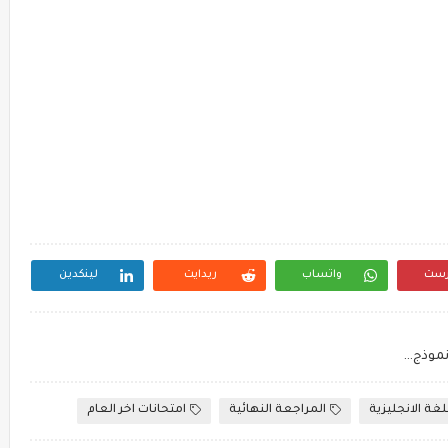
رست
واتساب
ريدايت
لينكدين
امتحان الفيزياء التجريبي للشهادة الثانوية الأزهرية، نموذج امتحان الفيزياء ثالثة ثانوى ازهرى 2023
لغة الانجليزية
المراجعة النهائية
امتحانات اخر العام