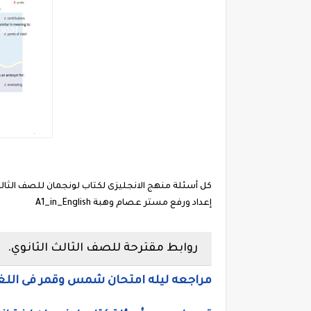
إعداد ورفع مستر عصام وهبة A1_in_English
روابط مقترحة للصف الثالث الثانوي.
مراجعه ليله امتحان شمس وقمر فى اللغه ال