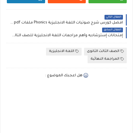
المقال التالي
افضل كورس شرح صوتيات اللغة الانجليزية Phonics ملفات pdf مجانية لمستر احمد بدر
المقال السابق
إمتحانات إسترشاديه وأهم مراجعات اللغة الانجليزية للصف الثالث الثانوي ٢٠٢٣ شرح بالفيديو وملفات pdf مجانية
الصف الثالث الثانوى
اللغة الانجليزية
المراجعة النهائية
هل اعجبك الموضوع :