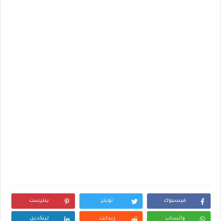
فيسبوك
تويتر
بنترست
واتساب
ريدايت
لينكدين