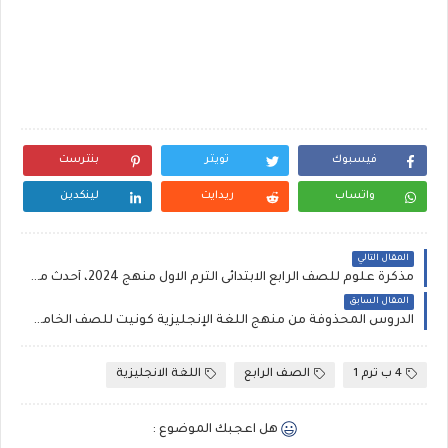
فيسبوك
تويتر
بنترست
واتساب
ريدايت
لينكدين
المقال التالي
مذكرة علوم للصف الرابع الابتدائى الترم الاول منهج 2024، أحدث مذكرة علوم رابعة pdf
المقال السابق
الدروس المحذوفة من منهج اللغة الإنجليزية كونيت للصف الخامس الابتدائي connect 5 ترم أول 2024
4 ب ترم 1
الصف الرابع
اللغة الانجليزية
هل اعجبك الموضوع :