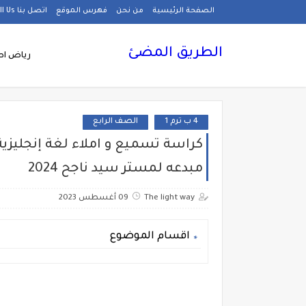
الصفحة الرئيسية
من نحن
فهرس الموقع
اتصل بنا Call Us
الطريق المضئ
رياض اط
4 ب ترم 1
الصف الرابع
كراسة تسميع و املاء لغة إنجليزية 
مبدعه لمستر سيد ناجح 2024
The light way
09 أغسطس 2023
اقسام الموضوع